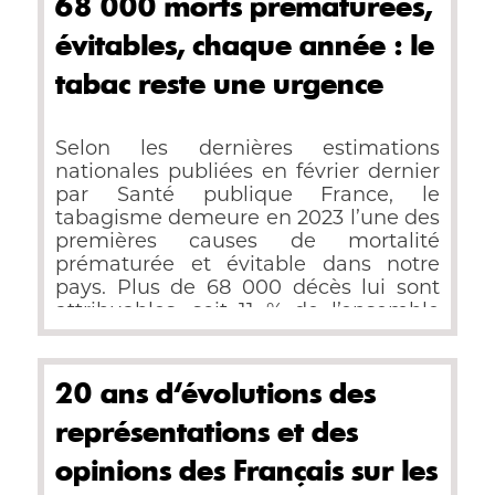
68 000 morts prématurées,
évitables, chaque année : le
tabac reste une urgence
sanitaire
Selon les dernières estimations
nationales publiées en février dernier
par Santé publique France, le
tabagisme demeure en 2023 l’une des
premières causes de mortalité
prématurée et évitable dans notre
pays. Plus de 68 000 décès lui sont
attribuables, soit 11 % de l’ensemble
des décès enregistrés. Les cancers
concentrent plus de la moitié de ces
pertes humaines, tandis que les
20 ans d'évolutions des
maladies cardiovasculaires et .......
représentations et des
opinions des Français sur les