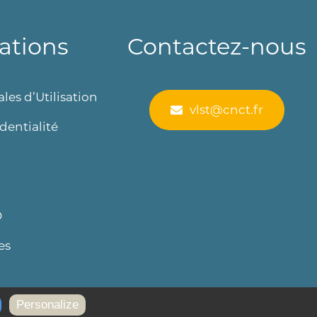
ations
Contactez-nous
les d’Utilisation
vlst@cnct.fr
dentialité
O
es
Personalize