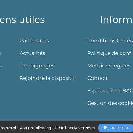
iens utiles
Inform
Partenaires
Conditions Généra
s
Actualités
Politique de confi
s
Témoignages
Mentions légales
Rejoindre le dispositif
Contact
Espace client BA
Gestion des cooki
to scroll,
you are allowing all third-party services
OK, accept all