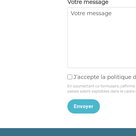
Votre message
J’accepte la politique d
En
En soumettant ce formulaire, j'affirme 
soumettant
saisies soient exploitées dans le cad
ce
formulaire,
j'affirme
avoir
pris
connaissance
de